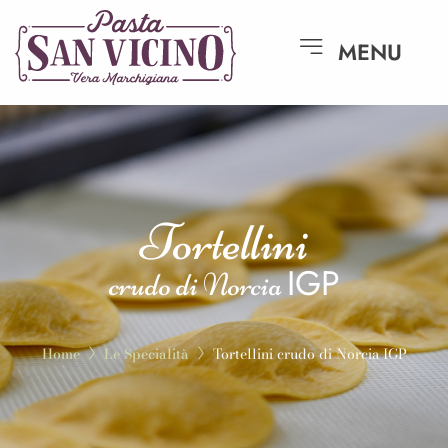
MENU
Tortellini
IGP
crudo di Norcia
Home
Le Specialità
Tortellini crudo di Norcia IGP