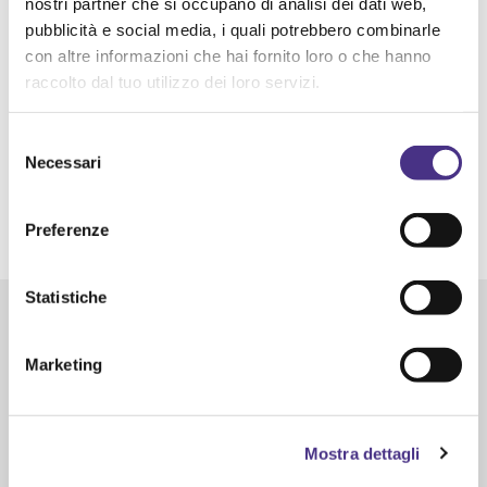
nostri partner che si occupano di analisi dei dati web,
prosciutto crudo
pubblicità e social media, i quali potrebbero combinarle
con altre informazioni che hai fornito loro o che hanno
raccolto dal tuo utilizzo dei loro servizi.
DESCRIZIONE
: La tradizione della pasta
fresca all’uovo si unisce con l’eccellenza del
Selezione
prosciutto crudo di Norcia IGP, rinomato per
Necessari
del
il suo gusto delicato e la sua qualità
consenso
certificata
Preferenze
Statistiche
Marketing
SEDE LEGALE
Via Leonardo da Vinci, 1 – 60048
Serra San Quirico (AN) – ITALY
Mostra dettagli