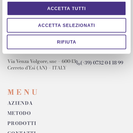
(+39) 0731 8191
ACCETTA TUTTI
info@pastasanvicino.it
ACCETTA SELEZIONATI
P.IVA/VAT: 02531130421
RIFIUTA
LABORATORIO
Via Venza Volgore, snc – 60043
(+39) 0732 04 18 99
Cerreto d’Esi (AN) – ITALY
MENU
AZIENDA
METODO
PRODOTTI