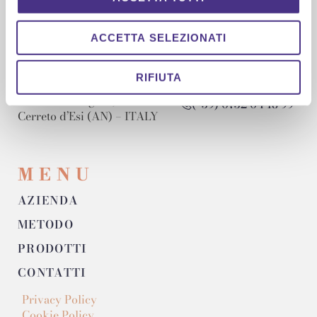
P.IVA/VAT: 02531130421
ACCETTA SELEZIONATI
LABORATORIO
RIFIUTA
Via Venza Volgore, snc – 60043
(+39) 0732 04 18 99
Cerreto d’Esi (AN) – ITALY
MENU
AZIENDA
METODO
PRODOTTI
CONTATTI
Privacy Policy
Cookie Policy