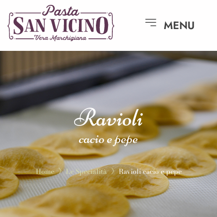
MENU
Ravioli
cacio e pepe
Home
Le Specialità
Ravioli cacio e pepe