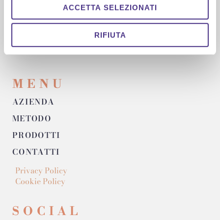
LABORATORIO
ACCETTA SELEZIONATI
Via Venza Volgore, snc – 60043
(+39) 0732 04 18 99
RIFIUTA
Cerreto d’Esi (AN) – ITALY
MENU
AZIENDA
METODO
PRODOTTI
CONTATTI
Privacy Policy
Cookie Policy
SOCIAL