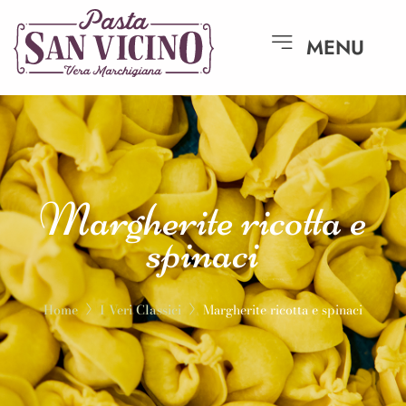
MENU
Margherite ricotta e
spinaci
Home
I Veri Classici
Margherite ricotta e spinaci